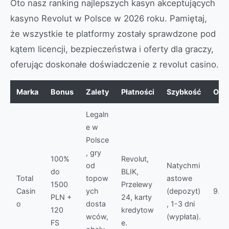
Oto nasz ranking najlepszych kasyn akceptujących
kasyno Revolut w Polsce w 2026 roku. Pamiętaj,
że wszystkie te platformy zostały sprawdzone pod
kątem licencji, bezpieczeństwa i oferty dla graczy,
oferując doskonałe doświadczenie z revolut casino.
Marka
Bonus
Zalety
Płatności
Szybkość
Oce
Legaln
e w
Polsce
, gry
100%
Revolut,
od
Natychmi
do
BLIK,
Total
topow
astowe
1500
Przelewy
Casin
ych
(depozyt)
9.2/
PLN +
24, karty
o
dosta
, 1-3 dni
120
kredytow
wców,
(wypłata).
FS
e.