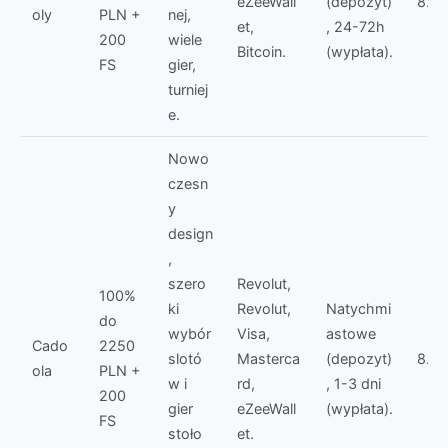
eZeeWall
(depozyt)
8.1/
oly
PLN +
nej,
et,
, 24-72h
200
wiele
Bitcoin.
(wypłata).
FS
gier,
turniej
e.
Nowo
czesn
y
design
,
szero
Revolut,
100%
ki
Revolut,
Natychmi
do
wybór
Visa,
astowe
Cado
2250
slotó
Masterca
(depozyt)
8.0/
ola
PLN +
w i
rd,
, 1-3 dni
200
gier
eZeeWall
(wypłata).
FS
stoło
et.