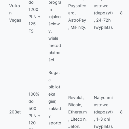
do
progra
Vulka
Paysafec
astowe
1200
m
n
ard,
(depozyt)
8.5/
PLN +
lojalno
Vegas
AstroPay
, 24-72h
125
ściow
, MiFinity.
(wypłata).
FS
y,
wiele
metod
płatno
ści.
Bogat
a
bibliot
100%
eka
Revolut,
Natychmi
do
gier,
Bitcoin,
astowe
500
zakład
20Bet
Ethereum
(depozyt)
8.4/
PLN +
y
, Litecoin,
, 1-3 dni
120
sporto
Jeton.
(wypłata).