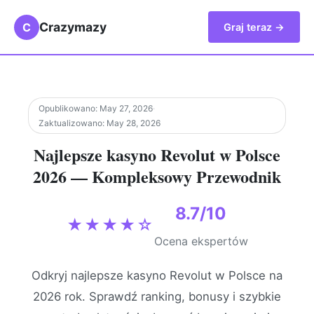
Crazymazy
C
Graj teraz →
Opublikowano: May 27, 2026
·
Zaktualizowano: May 28, 2026
Najlepsze kasyno Revolut w Polsce
2026 — Kompleksowy Przewodnik
8.7/10
★★★★☆
Ocena ekspertów
Odkryj najlepsze kasyno Revolut w Polsce na
2026 rok. Sprawdź ranking, bonusy i szybkie