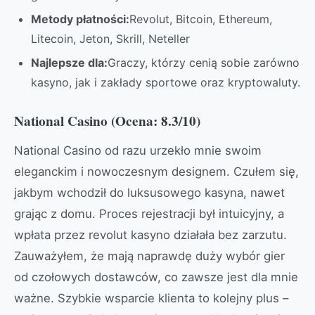
Metody płatności:
Revolut, Bitcoin, Ethereum,
Litecoin, Jeton, Skrill, Neteller
Najlepsze dla:
Graczy, którzy cenią sobie zarówno
kasyno, jak i zakłady sportowe oraz kryptowaluty.
National Casino (Ocena: 8.3/10)
National Casino od razu urzekło mnie swoim
eleganckim i nowoczesnym designem. Czułem się,
jakbym wchodził do luksusowego kasyna, nawet
grając z domu. Proces rejestracji był intuicyjny, a
wpłata przez revolut kasyno działała bez zarzutu.
Zauważyłem, że mają naprawdę duży wybór gier
od czołowych dostawców, co zawsze jest dla mnie
ważne. Szybkie wsparcie klienta to kolejny plus –