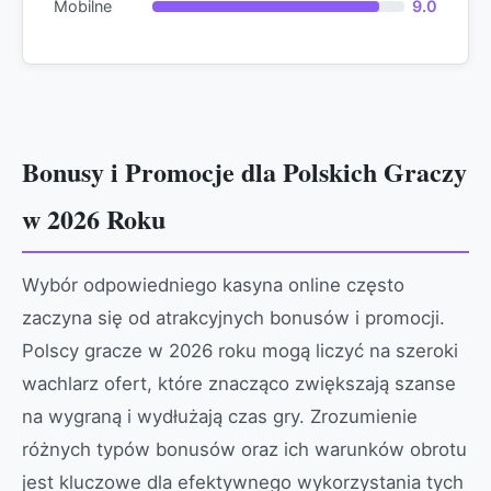
Mobilne
9.0
Bonusy i Promocje dla Polskich Graczy
w 2026 Roku
Wybór odpowiedniego kasyna online często
zaczyna się od atrakcyjnych bonusów i promocji.
Polscy gracze w 2026 roku mogą liczyć na szeroki
wachlarz ofert, które znacząco zwiększają szanse
na wygraną i wydłużają czas gry. Zrozumienie
różnych typów bonusów oraz ich warunków obrotu
jest kluczowe dla efektywnego wykorzystania tych