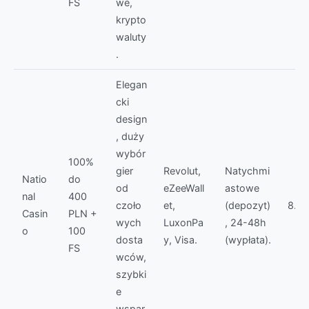
FS
we,
krypto
waluty
.
Elegan
cki
design
, duży
wybór
100%
gier
Revolut,
Natychmi
Natio
do
od
eZeeWall
astowe
nal
400
czoło
et,
(depozyt)
8.3/
Casin
PLN +
wych
LuxonPa
, 24-48h
o
100
dosta
y, Visa.
(wypłata).
FS
wców,
szybki
e
wspar