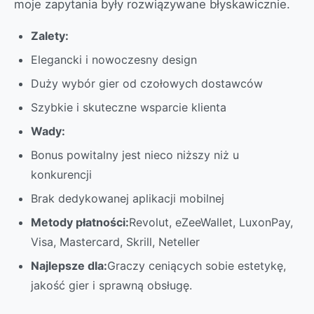
moje zapytania były rozwiązywane błyskawicznie.
Zalety:
Elegancki i nowoczesny design
Duży wybór gier od czołowych dostawców
Szybkie i skuteczne wsparcie klienta
Wady:
Bonus powitalny jest nieco niższy niż u
konkurencji
Brak dedykowanej aplikacji mobilnej
Metody płatności:
Revolut, eZeeWallet, LuxonPay,
Visa, Mastercard, Skrill, Neteller
Najlepsze dla:
Graczy ceniących sobie estetykę,
jakość gier i sprawną obsługę.