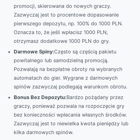
promocji, skierowana do nowych graczy.
Zazwyczaj jest to procentowe dopasowanie
pierwszego depozytu, np. 100% do 1000 PLN.
Oznacza to, że jeśli wpłacisz 1000 PLN,
otrzymasz dodatkowe 1000 PLN do gry.
Darmowe Spiny:
Często są częścią pakietu
powitalnego lub samodzielną promocją.
Pozwalają na bezpłatne obroty na wybranych
automatach do gier. Wygrane z darmowych
spinów zazwyczaj podlegają warunkom obrotu.
Bonus Bez Depozytu:
Bardzo pożądany przez
graczy, ponieważ pozwala na rozpoczęcie gry
bez konieczności wpłacania własnych środków.
Zazwyczaj jest to niewielka kwota pieniędzy lub
kilka darmowych spinów.